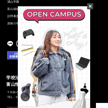
浦山学園
富山福祉短期大学
訪問看護ステーション
資格の学校 TAC 富山校
学校法人浦山学園
富山情報ビジネス専門学校
〒939-0341 富山県射水市三ケ576
TEL：0766-55-1420
FAX：0766-55-0757
Copyright ©