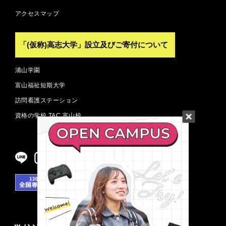
アクセスマップ
「(仮称)高志大学」設立及びご寄付について
浦山学園
富山福祉短期大学
訪問看護ステーション
資格の学校 TAC 富山校