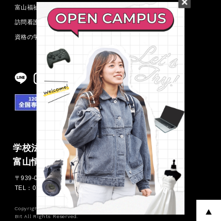
富山福祉短期大学
訪問看護ステーション
資格の学校 TAC 富山校
学校法人浦山学園
富山情報ビジネス専門学校
〒939-0341 富山県射水市三ケ576
TEL：0766-55-1420
FAX：0766-55-0757
Copyright ©
Bit All Rights Reserved.