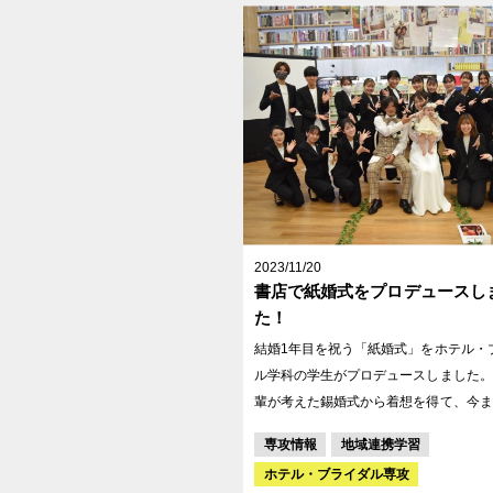
企業グループの方と一緒に七夕の飾りつ
にさせていただきました。
2023/11/20
書店で紙婚式をプロデュースし
た！
結婚1年目を祝う「紙婚式」をホテル・
ル学科の学生がプロデュースしました。 昨年度
輩が考えた錫婚式から着想を得て、今ま
ともない紙婚式を考えました。 会場は紙にちなん
専攻情報
地域連携学習
で書店を選択。射水市にあるTSUTAYA
ホテル・ブライダル専攻
協力いただきました。 たくさんの本に囲まれなが