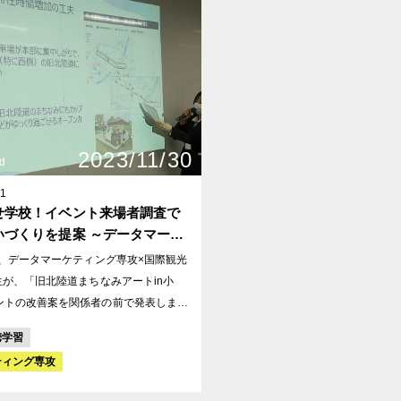
ることなく、提案なども考えてお返しし
えています。
2023/11/30
d
01
せ学校！イベント来場者調査で
いづくりを提案 ～データマーケ
グ専攻×短大国際観光学科1年生
日、データマーケティング専攻×国際観光
～
生が、「旧北陸道まちなみアートin小
ントの改善案を関係者の前で発表しまし
S人流ビッグデータと、来場者アンケート
携学習
えた３つの提案を行いました。 ①ター
ティング専攻
設定 ②滞在時間増加の企画提案 ③PR