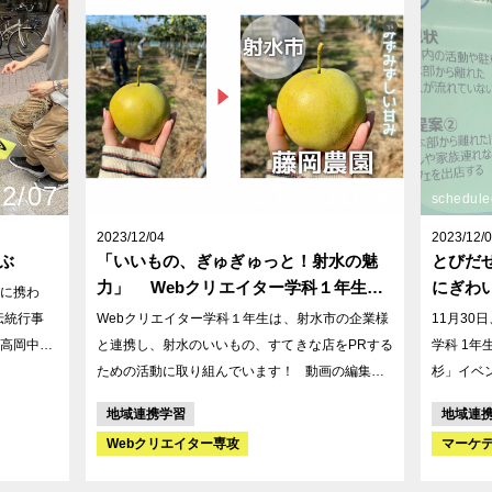
がら、職員の方に医薬品の使用方法について情報
終わらせ
交換や注意喚起を行い、最後に学生たちが作成し
ようと考
たポスターをお渡ししました 今回の実習を通し
て、高齢者の方に対しての接し方について学ぶこ
とができ、また自らの知識をアウトプットする機
会があったことで就職に対しての意欲が高まり、
多くの学びがあったようです。ご協力いただいた
12/07
2023/11/28
関係者の皆様、お忙しいなかありがとうございま
scheduled
schedule
した！
2023/12/04
2023/12/
ぶ
「いいもの、ぎゅぎゅっと！射水の魅
とびだ
力」 Webクリエイター学科１年生が
にぎわ
に携わ
射水のいいもの 取材中！
ティン
Webクリエイター学科１年生は、射水市の企業様
11月30
の挑戦
高岡中心
と連携し、射水のいいもの、すてきな店をPRする
学科 1年
に行って
ための活動に取り組んでいます！ 動画の編集
杉」イベ
や、商品を魅せるための画像の作成はもちろん、
た。GP
地域連携学習
地域連
」ー私た
全体的な動画の流れを決めることや、お店の取材
結果をふま
Webクリエイター専攻
マーケ
げていき
のためのアポ取りとスケジュール組み立てなど、
ゲットの
た市民や
学生たちが話し合いながら、決めていきます。
の改善