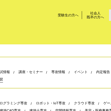
社会人
受験生の方へ
既卒の方へ
試情報
講座・セミナー
専攻情報
イベント
内定報告
習
ログラミング専攻
ロボット・IoT専攻
クラウド専攻
ゲー
建築CAD専攻
建築士専攻
空間情報専攻
美容・医療事務