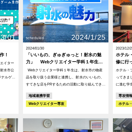
/3/01
2024/1/25
scheduled
2024/01/30
2023/12/
制作！
「いいもの、ぎゅぎゅっと！射水の魅
ホテル
力」 Webクリエイター学科１年生が
修に行
エイター
射水のいいものを動画で紹介！
射水市公
Webクリエイター学科１年生は、射水市の物産
ホテル・
ジナルゲー
品を取り扱う企業様と連携し、射水のいいもの、
ってきました。 来春からホテ
すてきな店をPRするための活動に取り組んできま
に進む学生たち。 東京で
した！ 学生たちだけで動画の構成を考え、お店を
を深めて
地域連携学習
専攻情
取材し、編集した動画… いったいどんな作品が
ジュールを企画。 2泊3日
Webクリエイター専攻
ホテル
できあがったのでしょうか？！ ぜひご覧くださ
て食べて
い！
【スケジュール】 1日目：
人気のゲストハウス
本の伝統