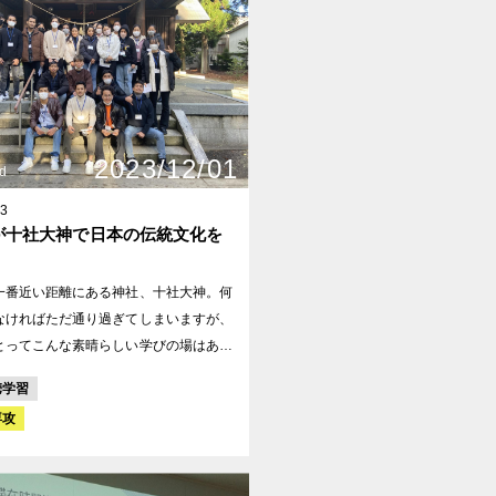
ーオータニ東京･･･一流ホテルのテーブ
･･･インバウ
ピタリティ研修 東京ディズニーシ
2023/12/01
スピタリティ学習
d
13
が十社大神で日本の伝統文化を
一番近い距離にある神社、十社大神。何
なければただ通り過ぎてしまいますが、
とってこんな素晴らしい学びの場はあり
そこで、十社大神の禰宜、宮城様にご協
携学習
き、神社と寺の違いからはじまり、この
専攻
史や由来など詳しく説明していただきま
学生達から積極的に質問も出て、良い学
になりました。今後、この学びを学びで