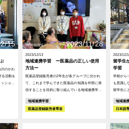
体験 サレジオ教会･･･本格チャーチウエディング
見学 迎賓館赤坂離宮･･･日本の公式迎賓館見学 ホ
テルニュ
ルマナー講座 2日目： 浅草周辺散策
ンド学習 ホスピタリティ研修･･･ディズニー出身
講師によるホス
12/15
2023/11/28
ー･･･ホ
scheduled
schedule
2023/12/13
2023/12/
ぶ
地域連携学習 ー医薬品の正しい使用
留学生
方法ー
学習
げる活動を
医薬品登録販売者の2年生が各グループに分かれ
学校から
て、これまで学んできた医薬品の知識を外部に発
も意識し
を考え実
信することを目的に取り組んでいる地域連携学習
留学生に
について紹介いたします。 今回のグループが発信
ません。
地域連携学習
地域連
ュースす
したい内容は「医薬品の正しい使用方法」につい
力いただ
医薬品登録販売者専攻
日本語
てです。 発信場所としてご協力いただいたのは射
神社の歴
、
水市にある「ケアサークル作道」です。 利用者様
した。留
川地区の
と一緒にレクリエーションを通して交流を深めな
びの時間