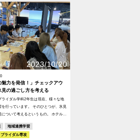
2023/10/20
d
20
の魅力を発信！」チェックアウ
氷見の過ごし方を考える
ブライダル学科2年生は現在、様々な地
っています。 そのひとつが、氷見
について考えるというもの。 ホテル業
に直結しており、いかに多くのお客様を
報
地域連携学習
込むかも重要な課題です。 今回は氷
・ブライダル専攻
協会の方に、氷見の魅力、現状、課題を