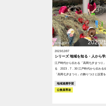
おすすめスポットの展示も行いました。
2023/
scheduled
2023/12/07
シリーズ 地域を知る・人から学
江戸時代から伝わる「高岡七夕まつり」
る 2023．7．30 江戸時代から伝わる伝統行事
「高岡七夕まつり」の飾りつけと設置を
市街地活性化推進団体や市民の方と一緒
地域連携学習
きました。 コロナが終息してきて、昨年に引き続
公務員専攻
き実施された伝統行事「高岡七夕まつり
ちは伝統を継承し、高岡をさらに盛り上
たいと「マイ・七夕」に申し込みをされ