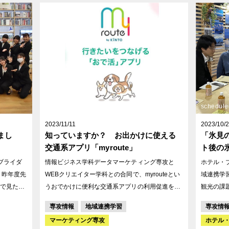
けを一緒
「このお店では何を撮る？」「どんな画角の写
真・映像にしよう？」「こっちの方がより魅力的
じゃない？！」などなど、取材させていただく企
業さまの商品の魅力を最大限に引き出すため、毎
回の話し合いにも熱が入っています！
schedule
2023/11/11
2023/10/
まし
知っていますか？ お出かけに使える
「氷見
交通系アプリ「myroute」
ト後の
ブライダ
情報ビジネス学科データマーケティング専攻と
ホテル・
先
WEBクリエイター学科との合同で、myrouteとい
域連携学習を行
で見たこ
うおでかけに便利な交通系アプリの利用促進をお
観光の課題
手伝いすることになりました。 データマーケティ
界は観光
専攻情報
地域連携学習
専攻情
小杉店にご
ング専攻の学生がリサーチを進め、ターゲット顧
地域に呼び
マーケティング専攻
ホテル
客やPR戦略を設定し、来年からWEBクリエイタ
見市観光