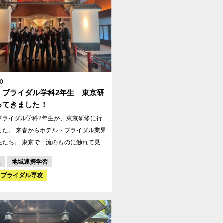
20
・ブライダル学科2年生 東京研
ってきました！
ブライダル学科2年生が、東京研修に行
ル・ブライダル業界
一流のものに触れて見聞
もらいたいと思い、盛りだくさんのスケ
報
地域連携学習
の東京研修でたくさん見
・ブライダル専攻
経験して、いっぱい学んできました。
 ジャスマック八雲･･･
見学 ホテル雅叙園東京･･･日
と美意識が融合したミュージアムホテル