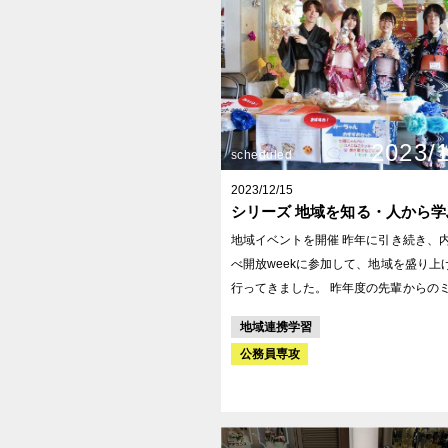
2023/
scheduled
2023/12/15
シリーズ 地域を知る・人から学
地域イベントを開催 昨年に引き続き、内川のかわ
べ開放weekに参加して、地域を盛り上
行ってきました。 昨年度の先輩からのミッション
「散策に付加価値をつける飲食の提供」
地域連携学習
践。 内川らしさも出すために、口コミで観光客に
公務員専攻
人気の観光船船長のミーちゃんをプロデ
る企画を考案。 ネコをモチーフにしたお菓子を探
してパッケージにして売り出しました。 当日は
私たちがフィールドワークで見つけた内